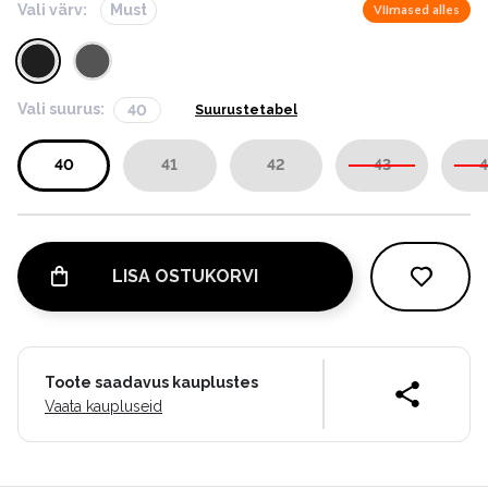
Vali värv:
Must
Viimased alles
Vali suurus:
40
Suurustetabel
40
41
42
43
4
LISA OSTUKORVI
Toote saadavus kauplustes
Vaata kaupluseid