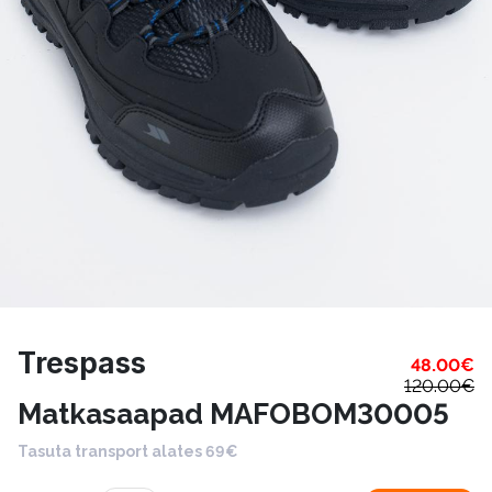
Trespass
48.00
€
120.00
€
Matkasaapad MAFOBOM30005
Tasuta transport alates 69€