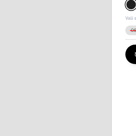
Vali 
O