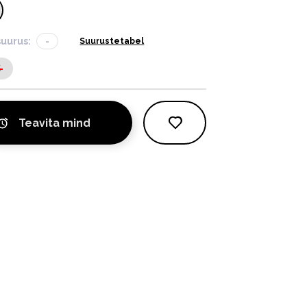
suurus:
-
Suurustetabel
S
Teavita mind