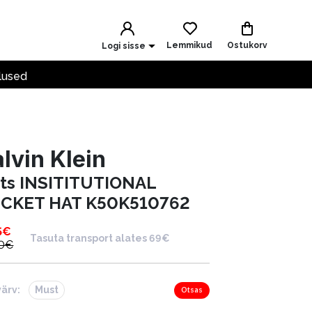
Lemmikud
Ostukorv
Logi sisse
lused
lvin Klein
ts INSITITUTIONAL
CKET HAT K50K510762
5
€
Tasuta transport alates 69€
0
€
värv:
Must
Otsas