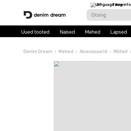
ET
Tarneinfo
Uued tooted
Naised
Mehed
Lapsed
Denim Dream
›
Mehed
›
Aksessuaarid
›
Mütsid