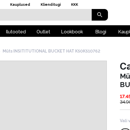
Kauplused
Klienditugi
KKK
Ilutooted
Outlet
Lookbook
Blogi
Kaup
›
Müts INSITITUTIONAL BUCKET HAT K50K510762
Ca
Mü
BU
17.4
34.9
Vali 