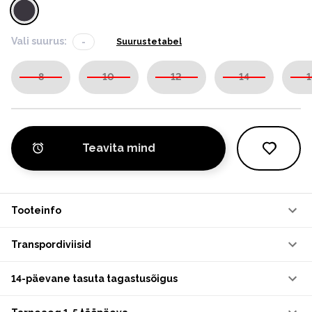
Vali suurus:
-
Suurustetabel
8
10
12
14
1
Teavita mind
Tooteinfo
Transpordiviisid
14-päevane tasuta tagastusõigus