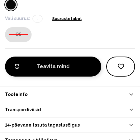
Vali suurus:
-
Suurustetabel
OS
Teavita mind
Tooteinfo
Transpordiviisid
14-päevane tasuta tagastusõigus