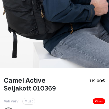
Camel Active
119.00
€
Seljakott 010369
Vali värv:
Must
Otsas