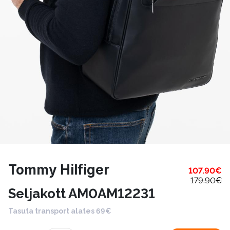
Tommy Hilfiger
107.90
€
179.90
€
Seljakott AM0AM12231
Tasuta transport alates 69€