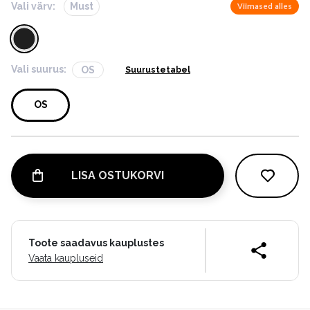
Vali värv:
Must
Viimased alles
Vali suurus:
OS
Suurustetabel
OS
LISA OSTUKORVI
Toote saadavus kauplustes
Vaata kaupluseid