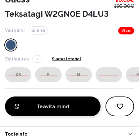
90.00
€
150.00
€
Teksatagi W2GN0E D4LU3
Vali värv:
Sinine
Otsas
Vali suurus:
-
Suurustetabel
XS
S
M
L
X
Teavita mind
Tooteinfo