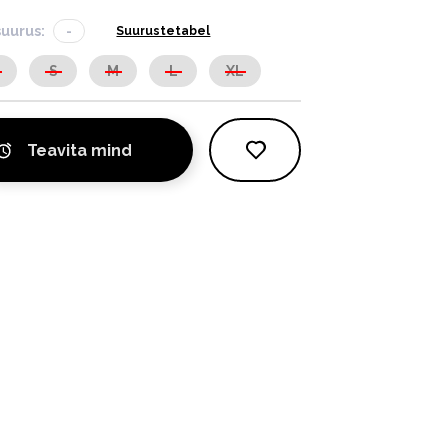
suurus:
-
Suurustetabel
S
S
M
L
XL
Teavita mind