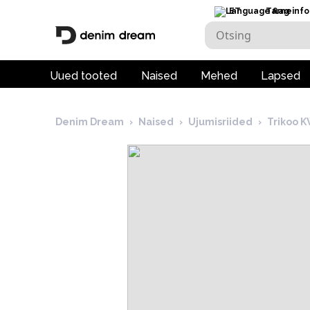
ET
Tarneinfo
Uued tooted
Naised
Mehed
Lapsed
Denim Dream
›
Naised
›
Ujumisriided
›
Trikoo 