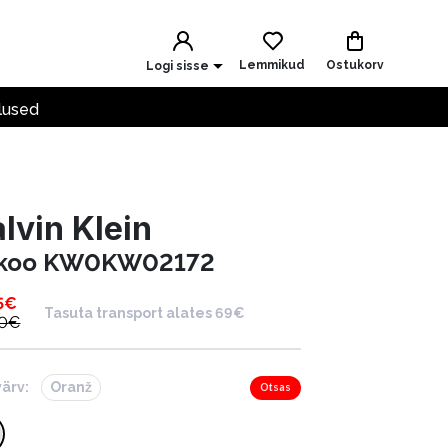
Lemmikud
Ostukorv
Logi sisse
lused
lvin Klein
ikoo KW0KW02172
5
€
Tasuta transport alates 69€
0
€
värv:
Oranž
Otsas