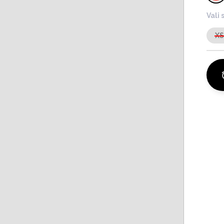
Vali 
X