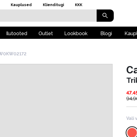
Kauplused
Klienditugi
KKK
Ilutooted
Outlet
Lookbook
Blogi
Kaup
KW0KW02172
Ca
Tr
47.4
94.9
Vali 