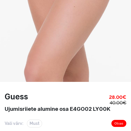
Guess
28.00
€
40.00
€
Ujumisriiete alumine osa E4GO02 LY00K
Vali värv:
Must
Otsas