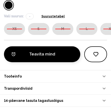
Vali suurus:
-
Suurustetabel
XS
S
M
L
X
Teavita mind
Tooteinfo
Transpordiviisid
14-päevane tasuta tagastusõigus