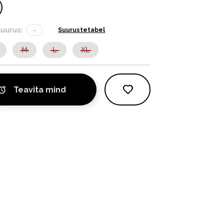
suurus:
-
Suurustetabel
M
L
XL
Teavita mind