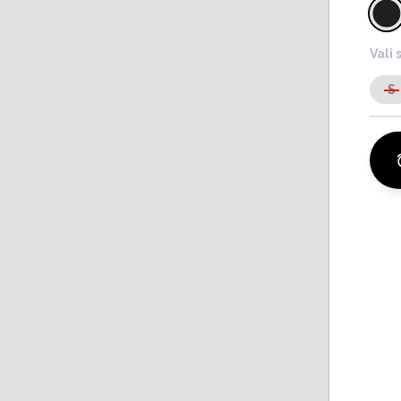
Vali 
S