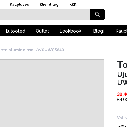
Kauplused
Klienditugi
KKK
Ilutooted
Outlet
Lookbook
Blogi
Kaup
iiete alumine osa UW0UW05840
To
Uj
U
38.4
54.9
Vali 