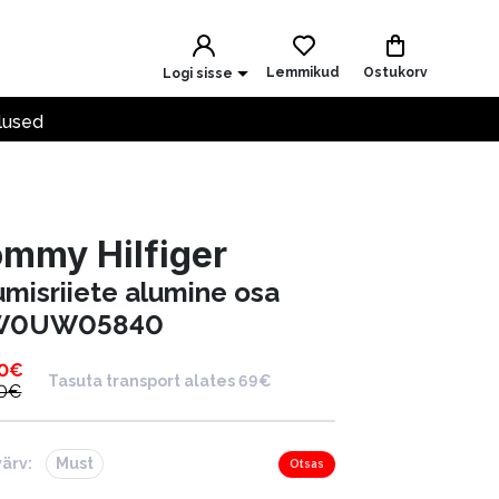
Lemmikud
Ostukorv
Logi sisse
lused
mmy Hilfiger
umisriiete alumine osa
W0UW05840
0
€
Tasuta transport alates 69€
0
€
värv:
Must
Otsas