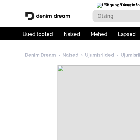
ET
Tarneinfo
Uued tooted
Naised
Mehed
Lapsed
Denim Dream
›
Naised
›
Ujumisriided
›
Ujumisr