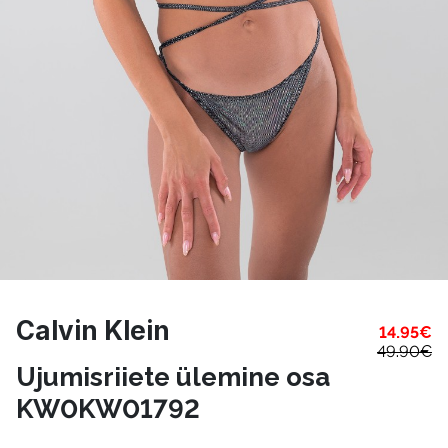
Calvin Klein
14.95
€
49.90
€
Ujumisriiete ülemine osa
KW0KW01792