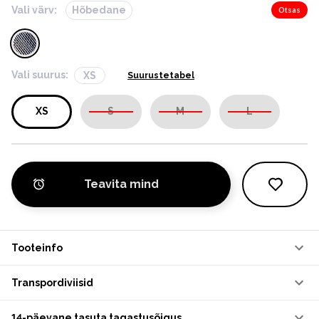
Vali värv:
Hõbedane
Otsas
Vali suurus:
XS
Suurustetabel
XS
S
M
L
Teavita mind
Tooteinfo
Transpordiviisid
14-päevane tasuta tagastusõigus