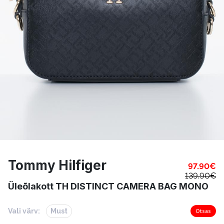
Tommy Hilfiger
97.90
€
139.90
€
Üleõlakott TH DISTINCT CAMERA BAG MONO
Vali värv:
Must
Otsas