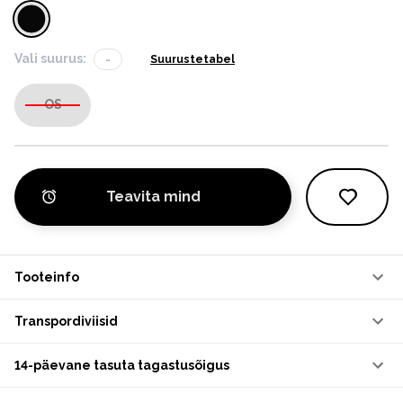
Vali suurus:
-
Suurustetabel
OS
Teavita mind
Tooteinfo
Transpordiviisid
14-päevane tasuta tagastusõigus