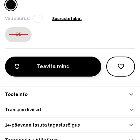
Vali suurus:
-
Suurustetabel
OS
Teavita mind
Tooteinfo
Transpordiviisid
14-päevane tasuta tagastusõigus