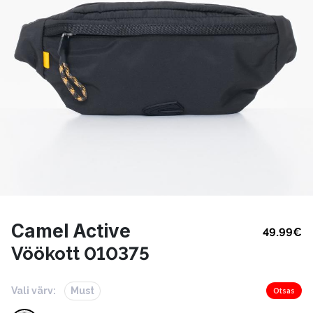
Camel Active
49.99
€
Vöökott 010375
Vali värv:
Must
Otsas