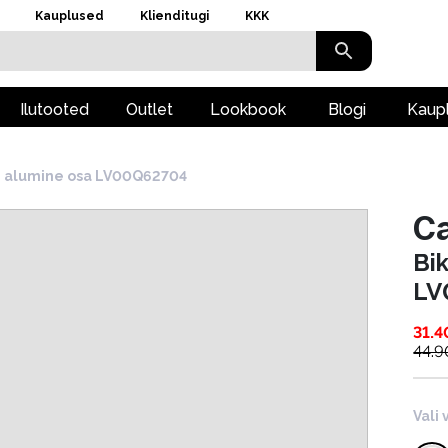
Kauplused
Klienditugi
KKK
Ilutooted
Outlet
Lookbook
Blogi
Kaup
de alumine osa LV00Q62704
Ca
Bi
LV
31.4
44.9
Vali 