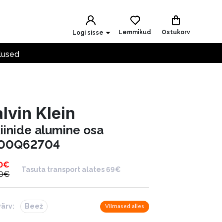
Lemmikud
Ostukorv
Logi sisse
lused
lvin Klein
kiinide alumine osa
00Q62704
0
€
Tasuta transport alates 69€
0
€
värv:
Beež
Viimased alles