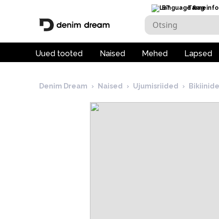
ET
Tarneinfo
Uued tooted
Naised
Mehed
Lapsed
Denim Dream
›
Naised
›
Ujumisriided
›
Bikiini