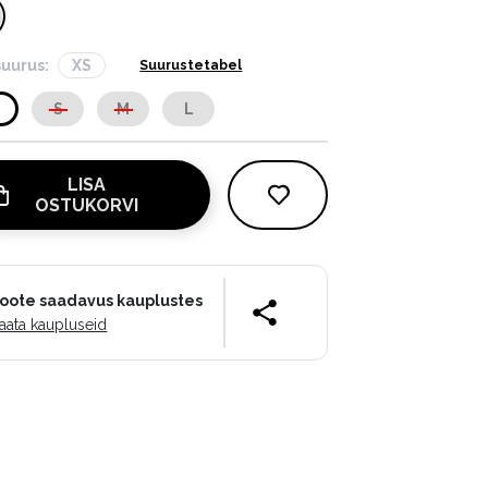
suurus:
XS
Suurustetabel
S
S
M
L
LISA
OSTUKORVI
oote saadavus kauplustes
aata kaupluseid