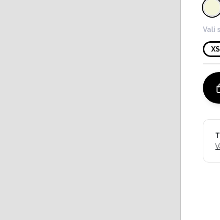
Vali 
X
T
V