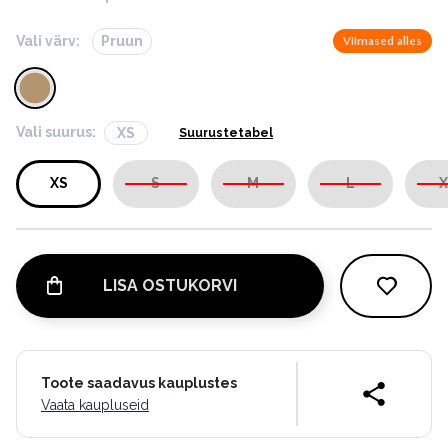
Vali värv:
Pruun
Viimased alles
Vali suurus:
XS
Suurustetabel
XS
S
M
L
X
LISA OSTUKORVI
Toote saadavus kauplustes
Vaata kaupluseid