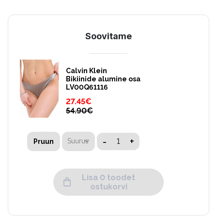
Soovitame
Calvin Klein
Bikiinide alumine osa
LV00Q61116
27.45
€
54.90
€
-
+
Suurus
Pruun
Lisa 0 toodet
ostukorvi