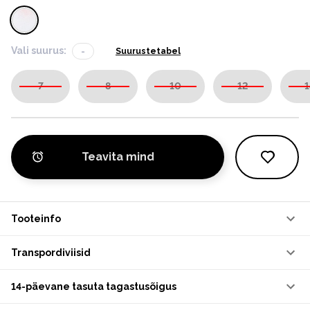
Vali suurus:
-
Suurustetabel
7
8
10
12
1
Teavita mind
Tooteinfo
Transpordiviisid
14-päevane tasuta tagastusõigus