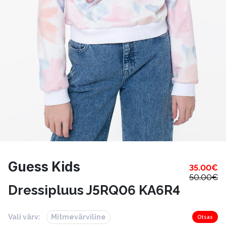
Guess Kids
35.00
€
50.00
€
Dressipluus J5RQ06 KA6R4
Vali värv:
Mitmevärviline
Otsas