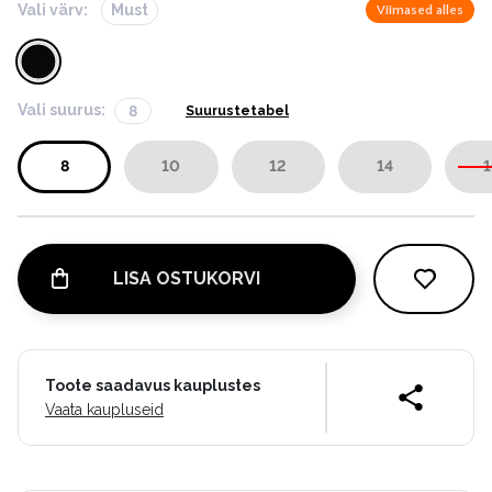
Vali värv:
Must
Viimased alles
Vali suurus:
8
Suurustetabel
8
10
12
14
1
LISA OSTUKORVI
Toote saadavus kauplustes
Vaata kaupluseid