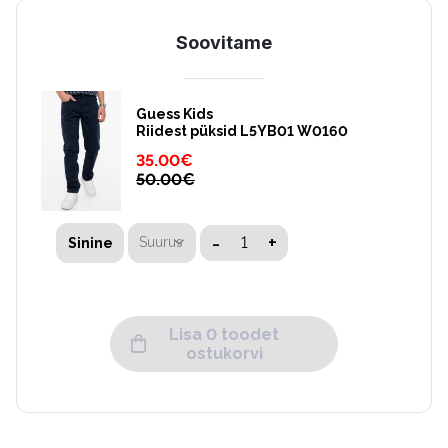
Soovitame
Guess Kids
Riidest püksid L5YB01 W0160
35.00
€
50.00
€
-
+
Suurus
Sinine
Lisa 0 toodet
ostukorvi