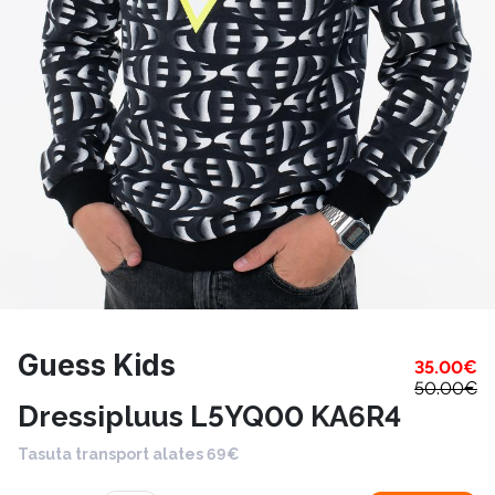
Guess Kids
35.00
€
50.00
€
Dressipluus L5YQ00 KA6R4
Tasuta transport alates 69€