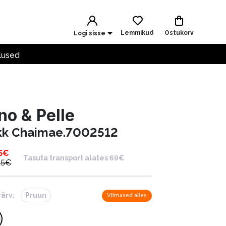
Lemmikud
Ostukorv
Logi sisse
lused
no & Pelle
kk Chaimae.7002512
5
€
Tasuta transport alates 69€
95
€
värv:
Pruun
Viimased alles