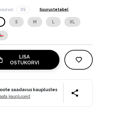
suurus:
XS
Suurustetabel
S
S
M
L
XL
XL
LISA
OSTUKORVI
oote saadavus kauplustes
aata kaupluseid