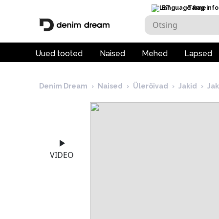
ET
Tarneinfo
Uued tooted
Naised
Mehed
Lapsed
Denim Dream
›
Naised
›
Ülerõivad
›
Jakid
›
Ja
VIDEO