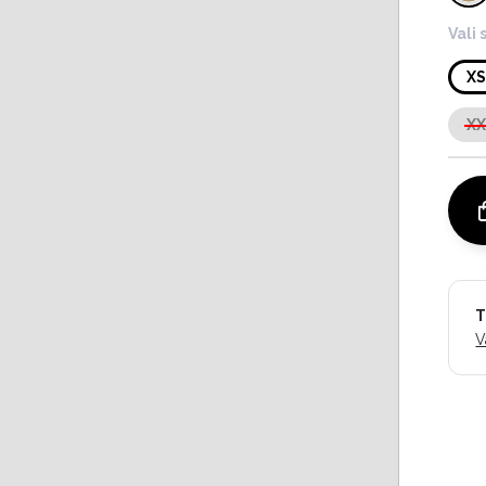
Vali 
X
X
T
V