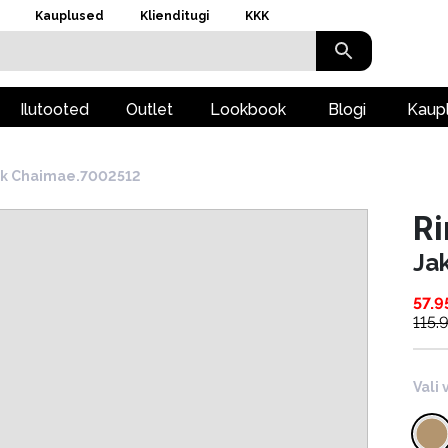
Kauplused
Klienditugi
KKK
Ilutooted
Outlet
Lookbook
Blogi
Kaup
kk Chaimae.7002512
Ri
Ja
57.9
115.
Vali 