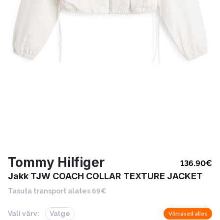
Tommy Hilfiger
136.90
€
Jakk TJW COACH COLLAR TEXTURE JACKET
Tasuta transport alates 69€
Vali värv:
Valge
Viimased alles