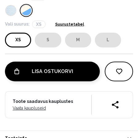
Vali suurus:
XS
Suurustetabel
XS
S
M
L
LISA OSTUKORVI
Toote saadavus kauplustes
Vaata kaupluseid