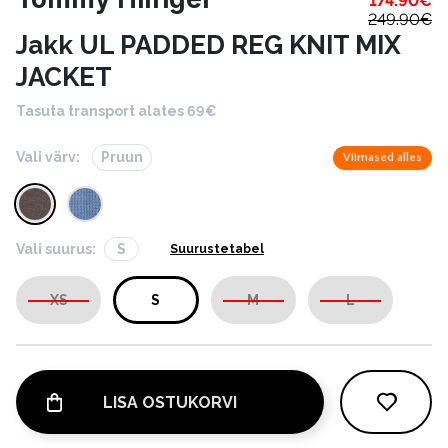
174.90
€
249.90
€
Jakk UL PADDED REG KNIT MIX
JACKET
Tasuta transport alates 69€
Vali värv:
Pruun
Viimased alles
Vali suurus:
S
Suurustetabel
XS
S
M
L
LISA OSTUKORVI