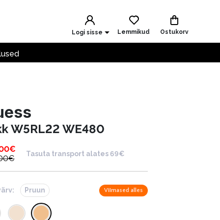
Lemmikud
Ostukorv
Logi sisse
lused
uess
kk W5RL22 WE480
.00
€
Tasuta transport alates 69€
.00
€
värv:
Pruun
Viimased alles