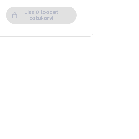
Lisa 0 toodet
ostukorvi