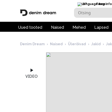
ET
Tarneinfo
Uued tooted
Naised
Mehed
Lapsed
Denim Dream
›
Naised
›
Ülerõivad
›
Jakid
›
Ja
VIDEO