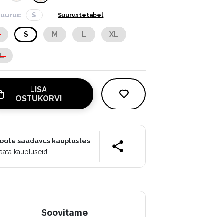
suurus:
S
Suurustetabel
S
S
M
L
XL
XL
LISA
OSTUKORVI
oote saadavus kauplustes
aata kaupluseid
Soovitame