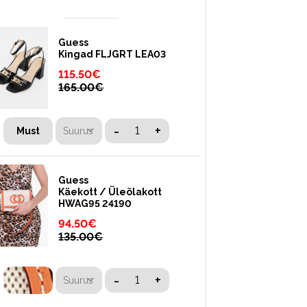
Guess
Kingad FLJGRT LEA03
115.50
€
165.00
€
-
+
Suurus
Must
Guess
Käekott / Üleõlakott
HWAG95 24190
94.50
€
135.00
€
-
+
Suurus