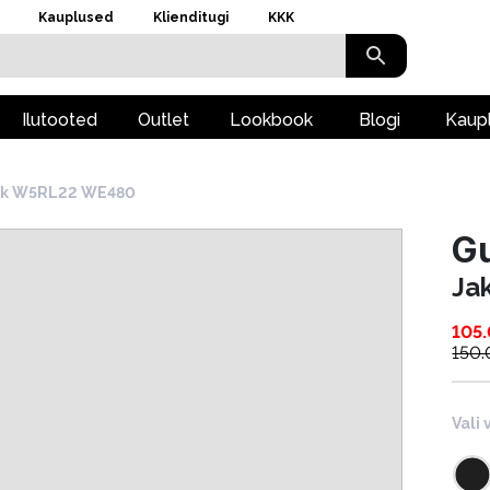
Kauplused
Klienditugi
KKK
Ilutooted
Outlet
Lookbook
Blogi
Kaup
kk W5RL22 WE480
G
Ja
105
150
Vali 