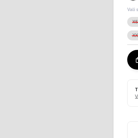
Vali 
X
X
T
V