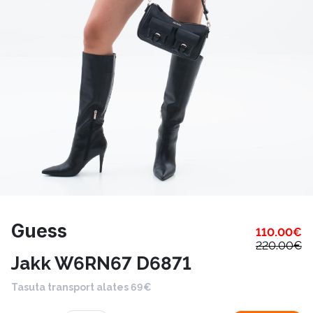
Guess
110.00
€
220.00
€
Jakk W6RN67 D6871
Tasuta transport alates 69€