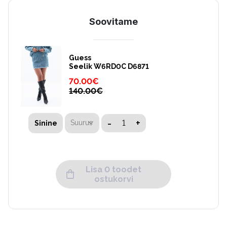
Soovitame
Guess
Seelik W6RD0C D6871
70.00
€
140.00
€
-
+
Suurus
Sinine
Lisa 0 toodet
ostukorvi