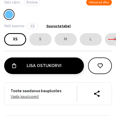
Vali värv:
Sinine
Viimased alles
Vali suurus:
XS
Suurustetabel
XS
S
M
L
X
LISA OSTUKORVI
Toote saadavus kauplustes
Vaata kaupluseid