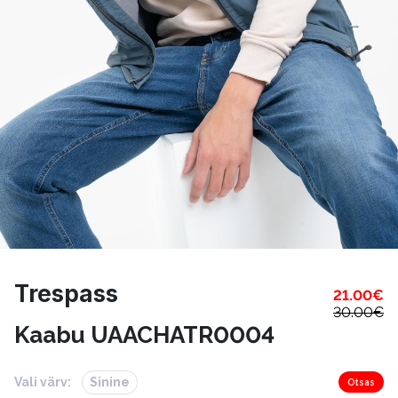
Trespass
21.00
€
30.00
€
Kaabu UAACHATR0004
Vali värv:
Sinine
Otsas