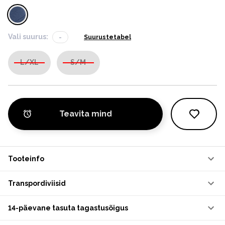
Vali suurus:
-
Suurustetabel
L/XL
S/M
Teavita mind
Tooteinfo
Transpordiviisid
14-päevane tasuta tagastusõigus