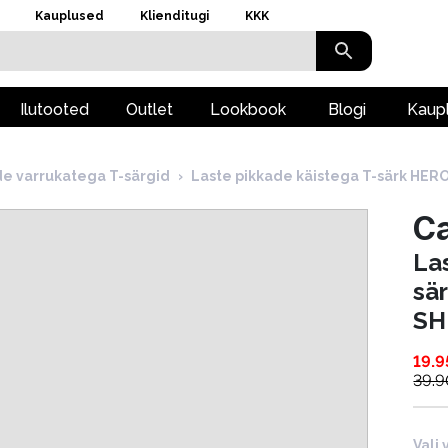
Kauplused
Klienditugi
KKK
Ilutooted
Outlet
Lookbook
Blogi
Kaup
de varrukatega T-särgid
›
Laste pikkade käistega T-särk HER
Ca
La
sä
SH
19.9
39.9
Vali 