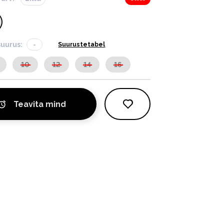
suurus:
-
Suurustetabel
10
12
14
16
Teavita mind