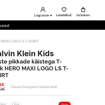
Lemmikud
Ostukorv
Logi sisse
lused
O MAXI LOGO LS T-SHIRT
lvin Klein Kids
ste pikkade käistega T-
rk HERO MAXI LOGO LS T-
IRT
5
€
Tasuta transport alates 69€
0
€
värv:
Lilla
Otsas