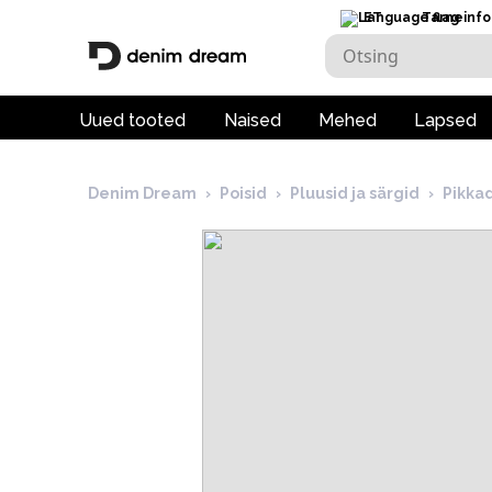
ET
Tarneinfo
Uued tooted
Naised
Mehed
Lapsed
Denim Dream
›
Poisid
›
Pluusid ja särgid
›
Pikka