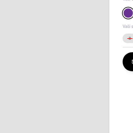
Vali 
8