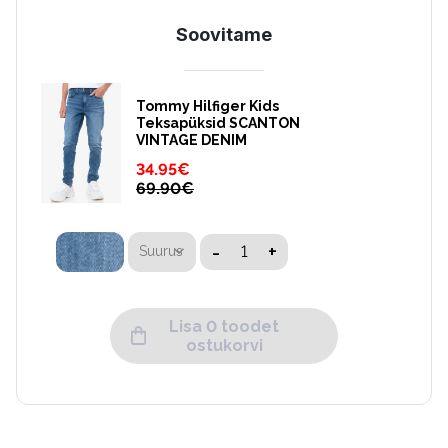
Soovitame
Tommy Hilfiger Kids
Teksapüksid SCANTON
VINTAGE DENIM
34.95
€
69.90
€
-
+
Suurus
Lisa 0 toodet
ostukorvi