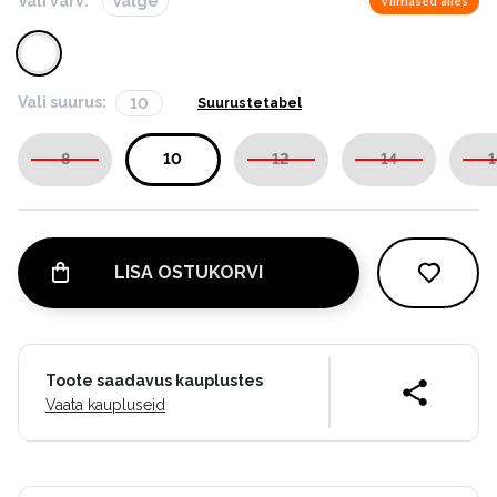
Vali värv:
Valge
Viimased alles
Vali suurus:
10
Suurustetabel
8
10
12
14
1
LISA OSTUKORVI
Toote saadavus kauplustes
Vaata kaupluseid