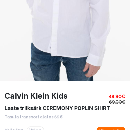
Calvin Klein Kids
48.90
€
69.90
€
Laste triiksärk CEREMONY POPLIN SHIRT
Tasuta transport alates 69€