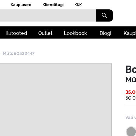
Kauplused
Klienditugi
KKK
Ilutooted
Outlet
Lookbook
Blogi
Kaup
›
Müts 50522447
B
Mü
35.
50.
Vali 