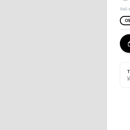
Vali 
O
T
V