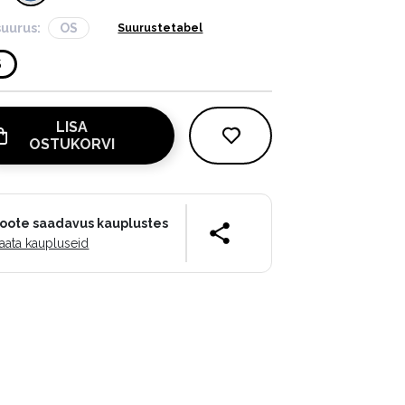
suurus:
OS
Suurustetabel
S
LISA
OSTUKORVI
oote saadavus kauplustes
aata kaupluseid