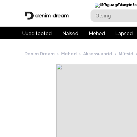
ET
Tarneinfo
Uued tooted
Naised
Mehed
Lapsed
Denim Dream
›
Mehed
›
Aksessuaarid
›
Mütsid