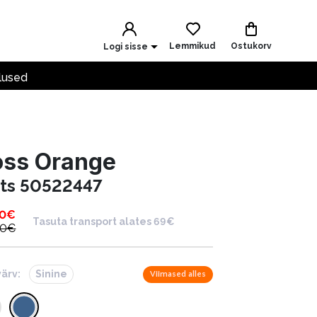
Lemmikud
Ostukorv
Logi sisse
lused
oss Orange
ts 50522447
00
€
Tasuta transport alates 69€
00
€
värv:
Sinine
Viimased alles