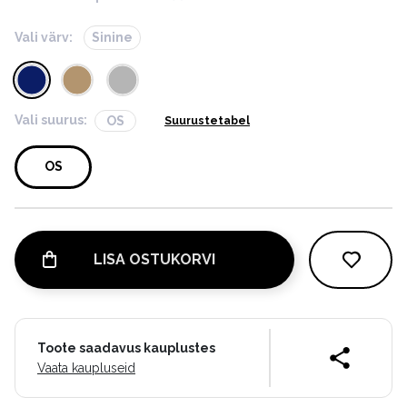
Vali värv:
Sinine
Vali suurus:
OS
Suurustetabel
OS
LISA OSTUKORVI
Toote saadavus kauplustes
Vaata kaupluseid