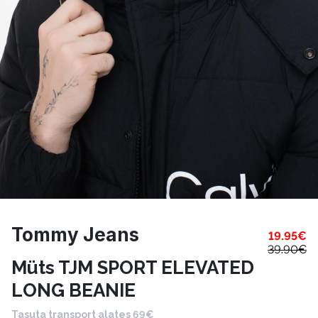
Tommy Jeans
19.95
€
39.90
€
Müts TJM SPORT ELEVATED
LONG BEANIE
Tasuta transport alates 69€