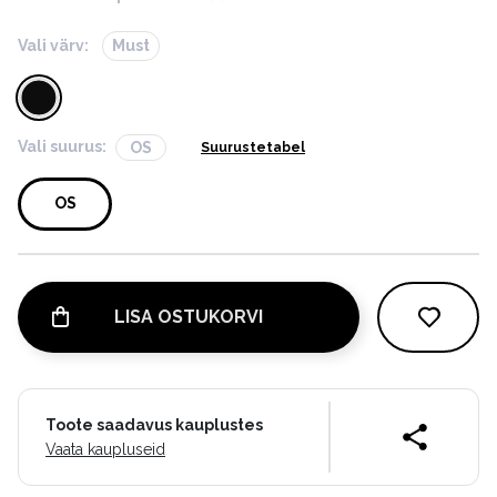
Vali värv:
Must
Vali suurus:
OS
Suurustetabel
OS
LISA OSTUKORVI
Toote saadavus kauplustes
Vaata kaupluseid