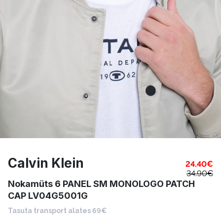
Calvin Klein
24.40
€
34.90
€
Nokamüts 6 PANEL SM MONOLOGO PATCH
CAP LV04G5001G
Tasuta transport alates 69€