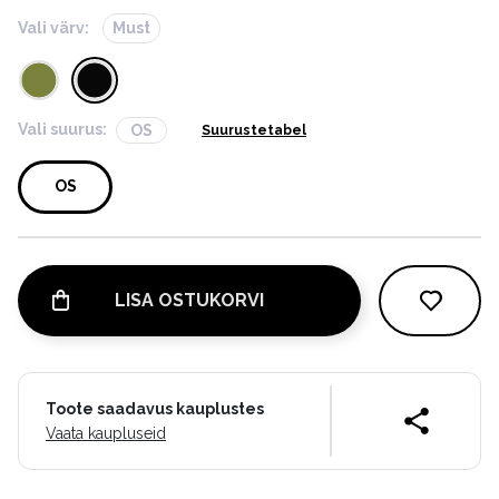
Vali värv:
Must
Vali suurus:
OS
Suurustetabel
OS
LISA OSTUKORVI
Toote saadavus kauplustes
Vaata kaupluseid