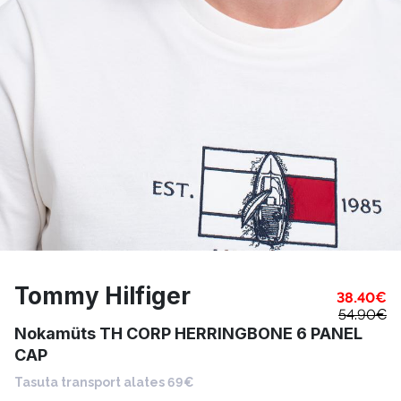
Tommy Hilfiger
38.40
€
54.90
€
Nokamüts TH CORP HERRINGBONE 6 PANEL
CAP
Tasuta transport alates 69€