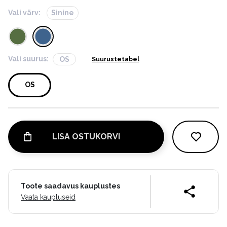
Vali värv:
Sinine
Vali suurus:
OS
Suurustetabel
OS
LISA OSTUKORVI
Toote saadavus kauplustes
Vaata kaupluseid