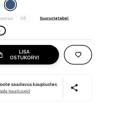
suurus:
OS
Suurustetabel
S
LISA
OSTUKORVI
oote saadavus kauplustes
aata kaupluseid