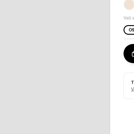
Vali 
O
T
V