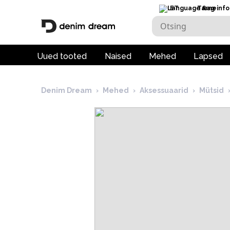
ET
Tarneinfo
Uued tooted
Naised
Mehed
Lapsed
Denim Dream
›
Mehed
›
Aksessuaarid
›
Mütsid