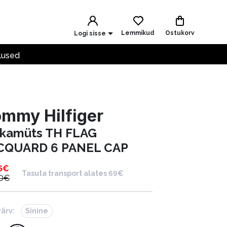
Lemmikud
Ostukorv
Logi sisse
lused
mmy Hilfiger
kamüts TH FLAG
CQUARD 6 PANEL CAP
5
€
Tasuta transport alates 69€
0
€
värv:
Sinine