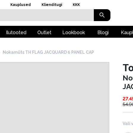
Kauplused
Klienditugi
KKK
Ilutooted
Outlet
Lookbook
Blogi
Kaup
›
Nokamüts TH FLAG JACQUARD 6 PANEL CAP
To
No
JA
27.4
54.9
Vali 