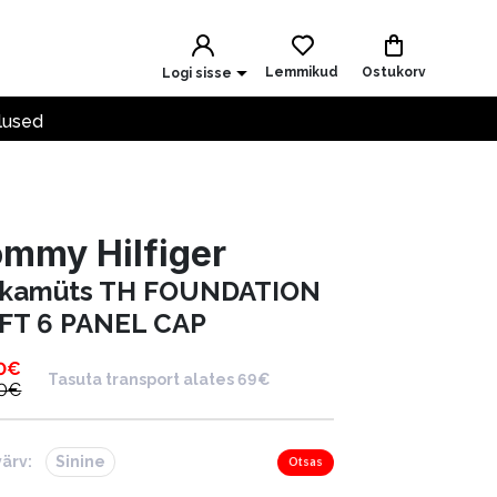
Lemmikud
Ostukorv
Logi sisse
lused
mmy Hilfiger
kamüts TH FOUNDATION
FT 6 PANEL CAP
0
€
Tasuta transport alates 69€
0
€
värv:
Sinine
Otsas