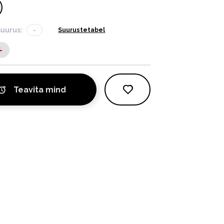
suurus:
-
Suurustetabel
S
Teavita mind