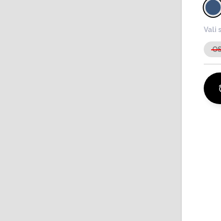
Vali 
O