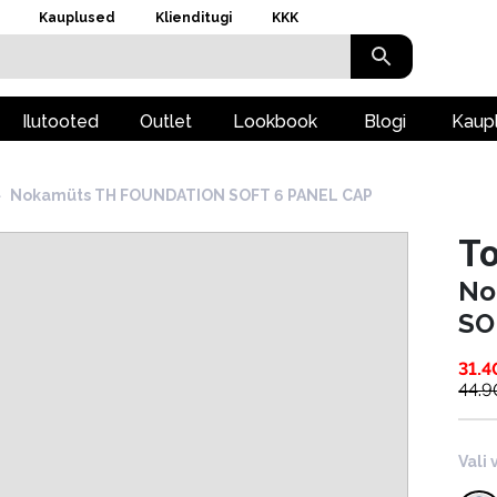
Kauplused
Klienditugi
KKK
Ilutooted
Outlet
Lookbook
Blogi
Kaup
›
Nokamüts TH FOUNDATION SOFT 6 PANEL CAP
To
No
SO
31.4
44.9
Vali 