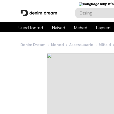
ET
Tarneinfo
Uued tooted
Naised
Mehed
Lapsed
Denim Dream
›
Mehed
›
Aksessuaarid
›
Mütsid