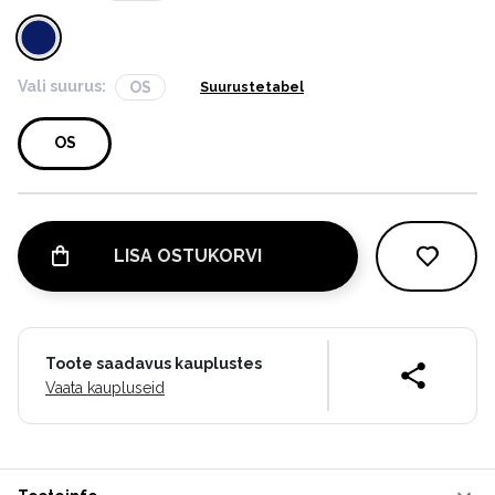
Vali suurus:
OS
Suurustetabel
OS
LISA OSTUKORVI
Toote saadavus kauplustes
Vaata kaupluseid