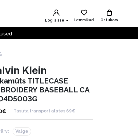
Lemmikud
Ostukorv
Logi sisse
lused
G
lvin Klein
kamüts TITLECASE
BROIDERY BASEBALL CA
04D5003G
0
€
Tasuta transport alates 69€
värv:
Valge