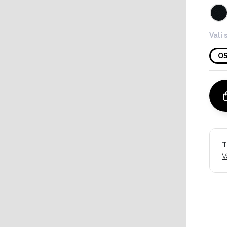
Vali 
O
T
V