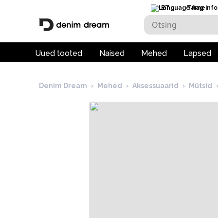
ET
Tarneinfo
Uued tooted
Naised
Mehed
Lapsed
Denim Dream
›
Mehed
›
Aksessuaarid
›
Mütsid