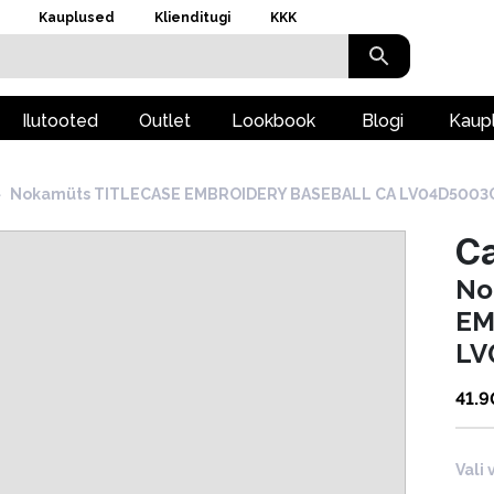
Kauplused
Klienditugi
KKK
Ilutooted
Outlet
Lookbook
Blogi
Kaup
›
Nokamüts TITLECASE EMBROIDERY BASEBALL CA LV04D5003
Ca
No
EM
LV
41.9
Vali 