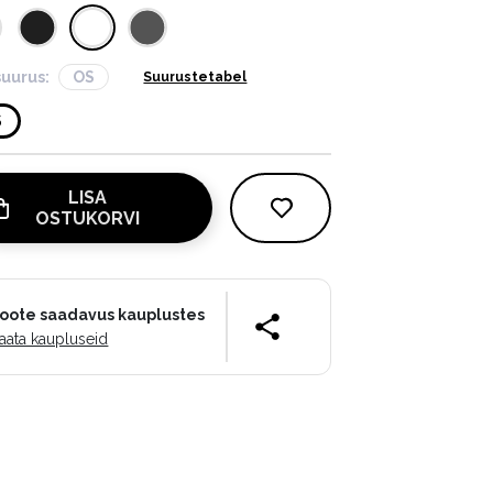
suurus:
OS
Suurustetabel
S
LISA
OSTUKORVI
oote saadavus kauplustes
aata kaupluseid