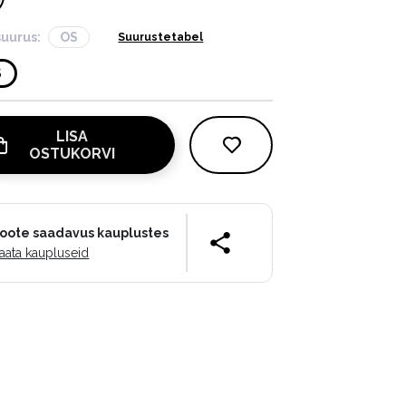
suurus:
OS
Suurustetabel
S
LISA
OSTUKORVI
oote saadavus kauplustes
aata kaupluseid