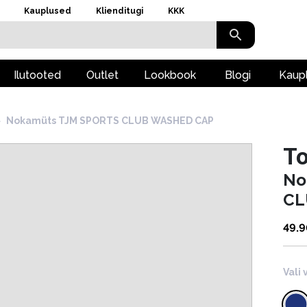
Kauplused
Klienditugi
KKK
Ilutooted
Outlet
Lookbook
Blogi
Kaup
›
Nokamüts TJM SPORTS CLUB WASHED CAP
To
No
CL
49.
Vali 