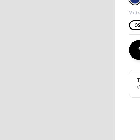
Vali 
O
T
V