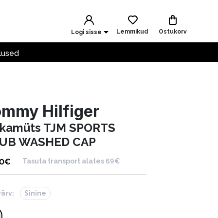
Lemmikud
Ostukorv
Logi sisse
lused
mmy Hilfiger
kamüts TJM SPORTS
UB WASHED CAP
90
€
Tasuta transport alates 69€
värv:
Sinine