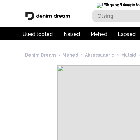
ET
Tarneinfo
Uued tooted
Naised
Mehed
Lapsed
Denim Dream
›
Mehed
›
Aksessuaarid
›
Mütsid