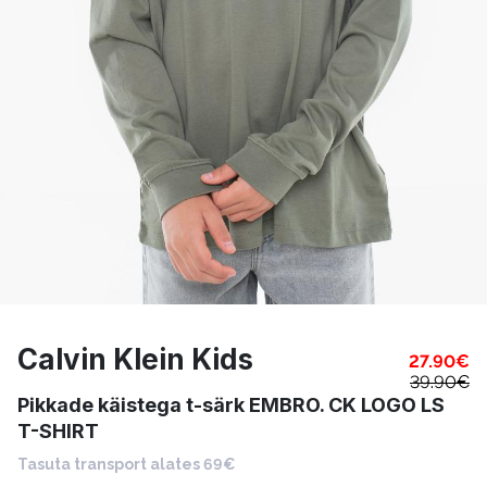
Calvin Klein Kids
27.90
€
39.90
€
Pikkade käistega t-särk EMBRO. CK LOGO LS
T-SHIRT
Tasuta transport alates 69€