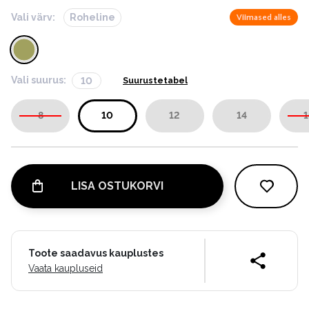
Vali värv:
Roheline
Viimased alles
Vali suurus:
10
Suurustetabel
8
10
12
14
1
LISA OSTUKORVI
Toote saadavus kauplustes
Vaata kaupluseid