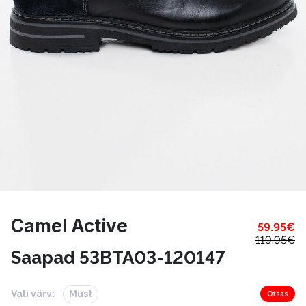
Camel Active
59.95
€
119.95
€
Saapad 53BTA03-120147
Vali värv:
Must
Otsas