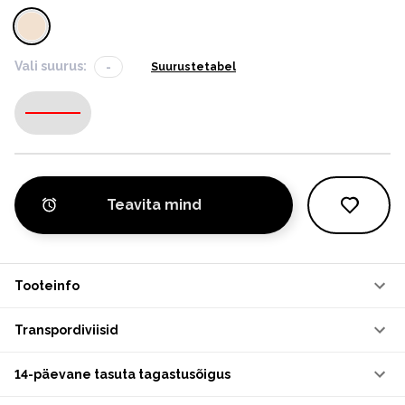
Vali suurus:
-
Suurustetabel
-
Teavita mind
Tooteinfo
Transpordiviisid
14-päevane tasuta tagastusõigus