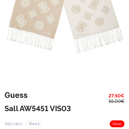
Guess
27.50
€
55.00
€
Sall AW5451 VIS03
Vali värv:
Beež
Otsas