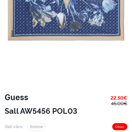
Guess
22.50
€
45.00
€
Sall AW5456 POL03
Vali värv:
Sinine
Otsas