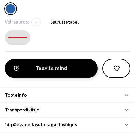
Vali suurus:
-
Suurustetabel
-
Teavita mind
Tooteinfo
Transpordiviisid
14-päevane tasuta tagastusõigus