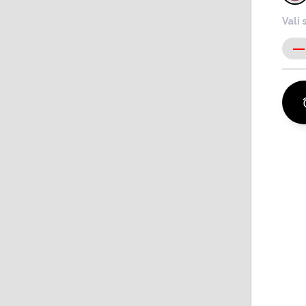
Vali 
-