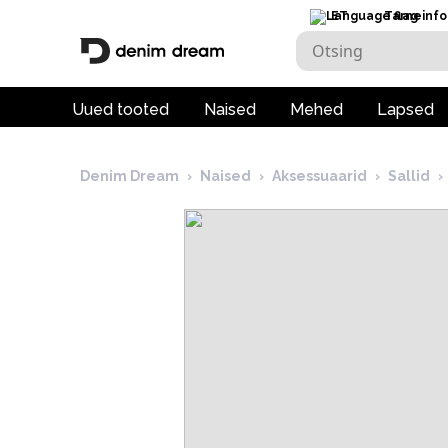
ET
Tarneinfo
Uued tooted
Naised
Mehed
Lapsed
Denim Dream
›
Naised
›
Aksessuaarid
›
Sallid
›