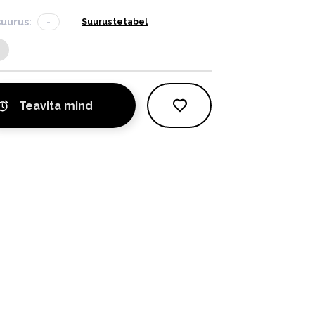
suurus:
-
Suurustetabel
Teavita mind