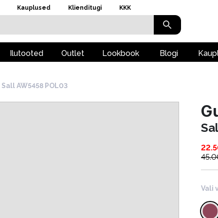
Kauplused
Klienditugi
KKK
Ilutooted
Outlet
Lookbook
Blogi
Kaup
Sall AW5458 POL03
G
Sa
22.
45.0
Vali 