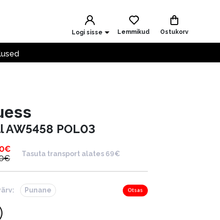
Lemmikud
Ostukorv
Logi sisse
lused
uess
ll AW5458 POL03
50
€
Tasuta transport alates 69€
0
€
värv:
Punane
Otsas