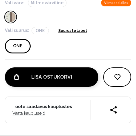
Vali värv:
Mitmevärviline
Viimased alles
Vali suurus:
ONE
Suurustetabel
ONE
LISA OSTUKORVI
Toote saadavus kauplustes
Vaata kaupluseid