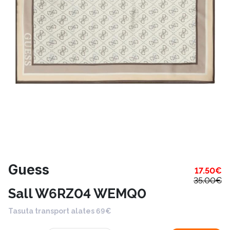
Guess
17.50
€
35.00
€
Sall W6RZ04 WEMQ0
Tasuta transport alates 69€