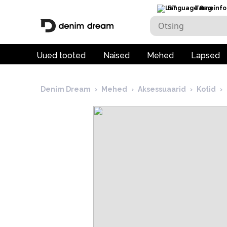
ET
Tarneinfo
Uued tooted
Naised
Mehed
Lapsed
Denim Dream
›
Mehed
›
Aksessuaarid
›
Kotid
›