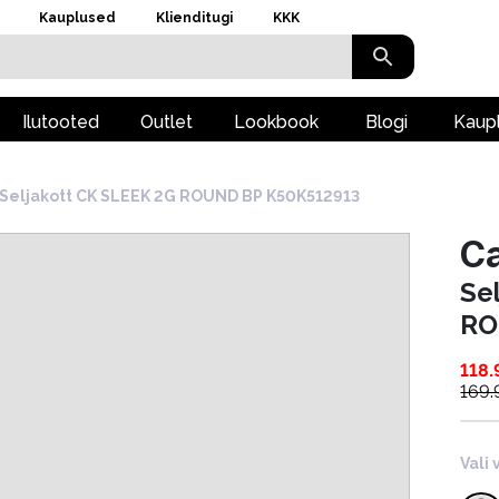
Kauplused
Klienditugi
KKK
Ilutooted
Outlet
Lookbook
Blogi
Kaup
Seljakott CK SLEEK 2G ROUND BP K50K512913
Ca
Se
RO
118.
169.
Vali 