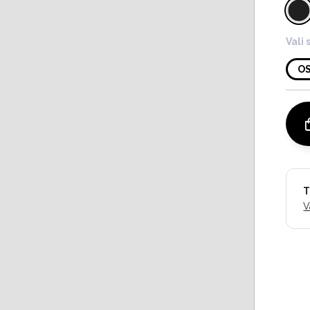
Vali 
O
T
V