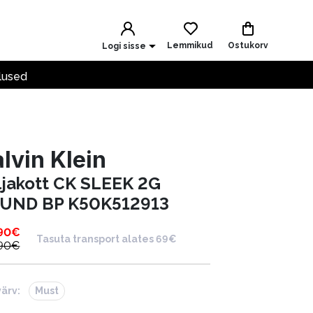
Lemmikud
Ostukorv
Logi sisse
lused
lvin Klein
ljakott CK SLEEK 2G
UND BP K50K512913
90
€
Tasuta transport alates 69€
90
€
värv:
Must