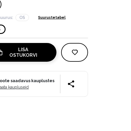
suurus:
OS
Suurustetabel
S
LISA
OSTUKORVI
oote saadavus kauplustes
aata kaupluseid