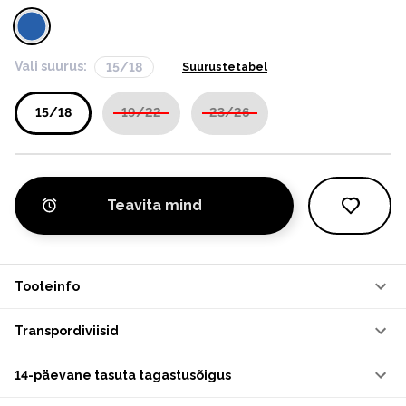
Vali suurus:
15/18
Suurustetabel
15/18
19/22
23/26
Teavita mind
Tooteinfo
Transpordiviisid
14-päevane tasuta tagastusõigus