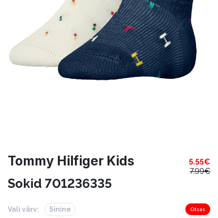
Tommy Hilfiger Kids
5.55
€
7.99
€
Sokid 701236335
Vali värv:
Sinine
Otsas