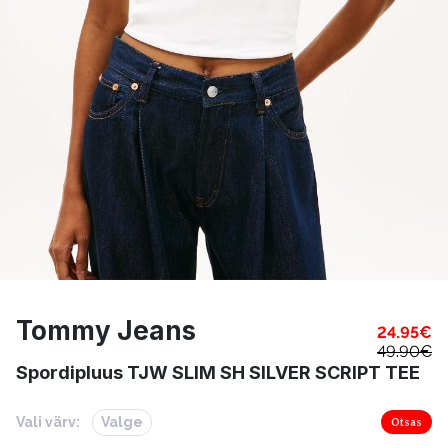
Tommy Jeans
24.95
€
49.90
€
Spordipluus TJW SLIM SH SILVER SCRIPT TEE
Vali värv:
Valge
Otsas