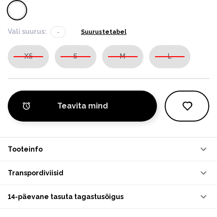
Vali suurus:
-
Suurustetabel
XS
S
M
L
Teavita mind
Tooteinfo
Transpordiviisid
14-päevane tasuta tagastusõigus