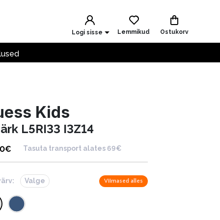
Lemmikud
Ostukorv
Logi sisse
lused
uess Kids
särk L5RI33 I3Z14
00
€
Tasuta transport alates 69€
värv:
Valge
Viimased alles