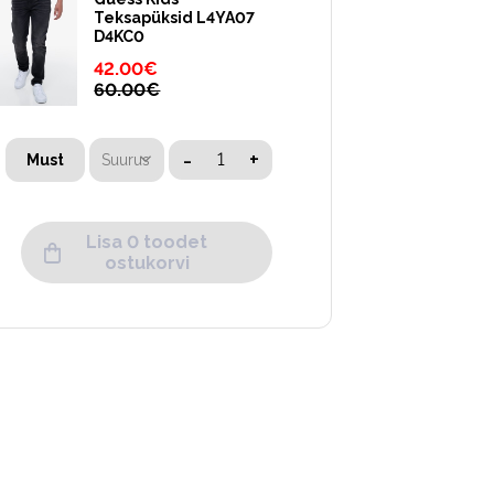
Teksapüksid L4YA07
D4KC0
42.00
€
60.00
€
-
+
Suurus
Must
Lisa 0 toodet
ostukorvi