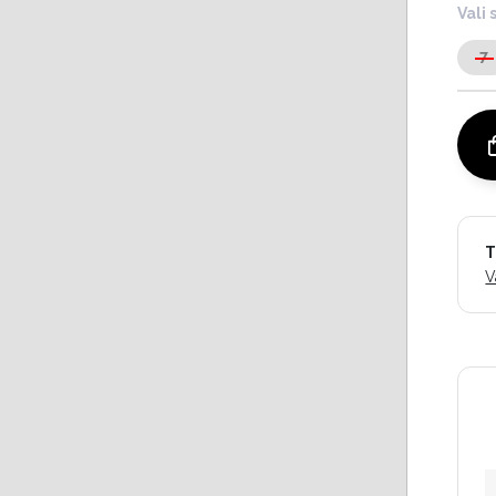
Vali 
7
T
V