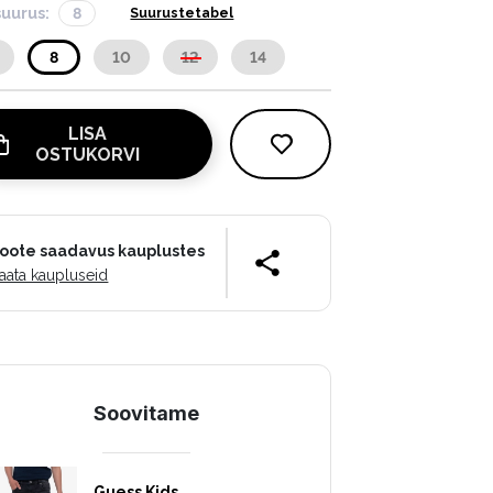
suurus:
8
Suurustetabel
8
10
12
14
LISA
OSTUKORVI
oote saadavus kauplustes
aata kaupluseid
Soovitame
Guess Kids