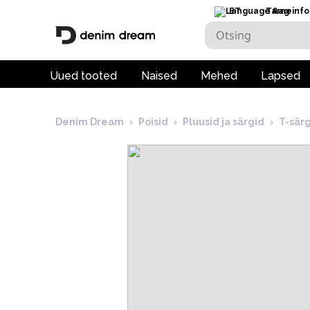
ET
Tarneinfo
Uued tooted
Naised
Mehed
Lapsed
Denim Dream
›
Poisid
›
Pluusid ja särgid
›
T-sär