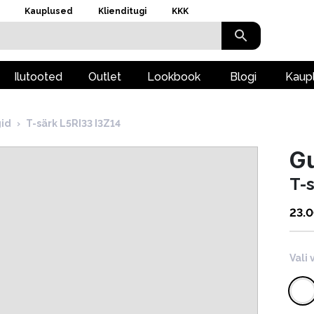
Kauplused
Klienditugi
KKK
Ilutooted
Outlet
Lookbook
Blogi
Kaup
gid
›
T-särk L5RI33 I3Z14
G
T-
23.
Vali 