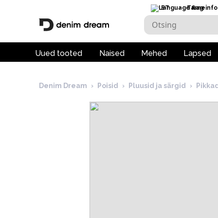
ET
Tarneinfo
Uued tooted
Naised
Mehed
Lapsed
Denim Dream
›
Poisid
›
Pluusid ja särgid
›
Pikka