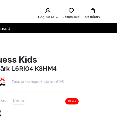
Lemmikud
Ostukorv
Logi sisse
lused
uess Kids
särk L6RI04 K8HM4
0
€
Tasuta transport alates 69€
0
€
värv:
Pruun
Otsas