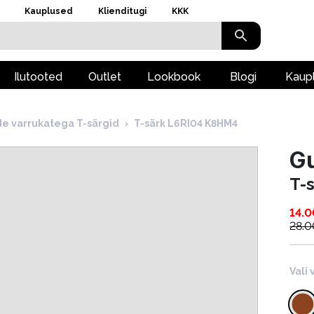
Kauplused
Klienditugi
KKK
Ilutooted
Outlet
Lookbook
Blogi
Kaup
de varrukatega T-särgid
›
T-särk L6RI04 K8HM4
G
T-
14.0
28.0
Vali 