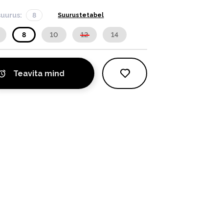
suurus:
8
Suurustetabel
8
10
12
14
Teavita mind