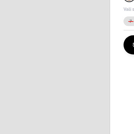
Vali 
7