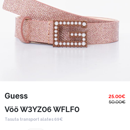
Guess
25.00
€
50.00
€
Vöö W3YZ06 WFLF0
Tasuta transport alates 69€