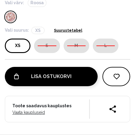
Vali värv:
Roosa
Vali suurus:
XS
Suurustetabel
XS
S
M
L
LISA OSTUKORVI
Toote saadavus kauplustes
Vaata kaupluseid