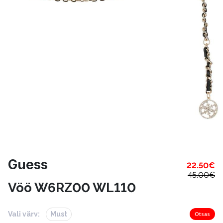
Guess
22.50
€
45.00
€
Vöö W6RZ00 WL110
Vali värv:
Must
Otsas