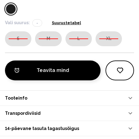
Vali suurus:
-
Suurustetabel
S
M
L
XL
Teavita mind
Tooteinfo
Transpordiviisid
14-päevane tasuta tagastusõigus