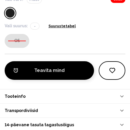
Vali suurus:
-
Suurustetabel
OS
Teavita mind
Tooteinfo
Transpordiviisid
14-päevane tasuta tagastusõigus