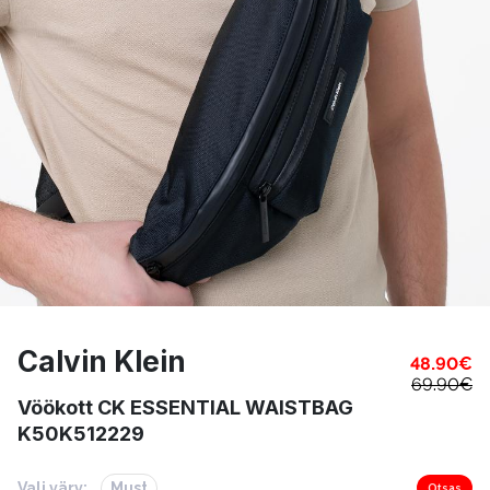
Calvin Klein
48.90
€
69.90
€
Vöökott CK ESSENTIAL WAISTBAG
K50K512229
Vali värv:
Must
Otsas