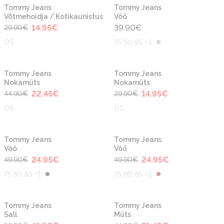
-50%
Tommy Jeans
Tommy Jeans
Võtmehoidja / Kotikaunistus
Vöö
14.95
€
39.90
€
29.90
€
OS
75 80 85 +3
-50%
-50%
Tommy Jeans
Tommy Jeans
Nokamüts
Nokamüts
22.45
€
14.95
€
44.90
€
29.90
€
OS
OS
-50%
-50%
Tommy Jeans
Tommy Jeans
Vöö
Vöö
24.95
€
24.95
€
49.90
€
49.90
€
75 80 85 +1
75 80 85 +2
-30%
-30%
Tommy Jeans
Tommy Jeans
Sall
Müts