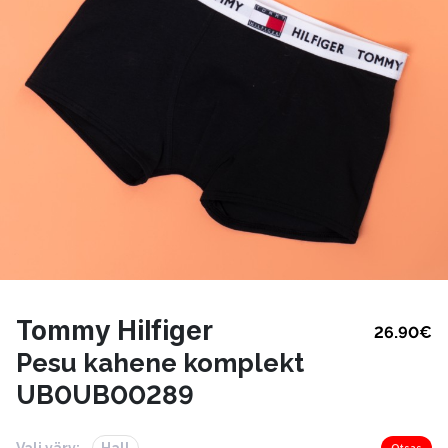
Tommy Hilfiger
26.90
€
Pesu kahene komplekt
UB0UB00289
Vali värv:
Hall