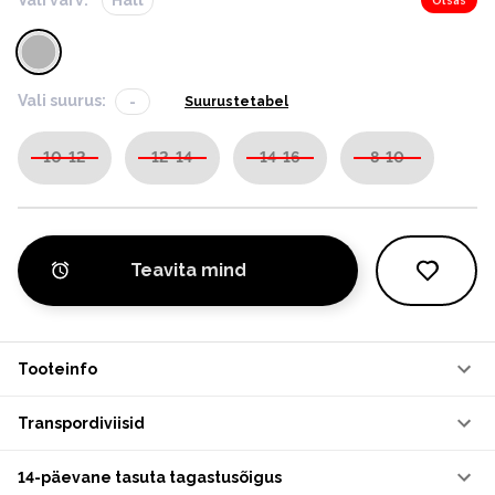
Otsas
Vali suurus:
-
Suurustetabel
10-12
12-14
14-16
8-10
Teavita mind
Tooteinfo
Transpordiviisid
14-päevane tasuta tagastusõigus